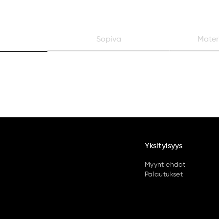
Sopiva
Materi
Yksityisyys
Myyntiehdot
Palautukset