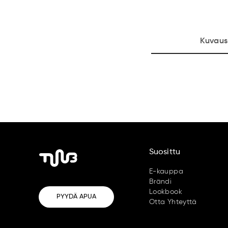
Kuvaus
Suosittu
E-kauppa
Brändi
Lookbook
PYYDÄ APUA
Otta Yhteyttä