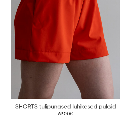
SHORTS tulipunased lühikesed püksid
69.00€