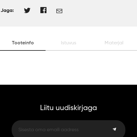
Jaga:
Tooteinfo
Istuvus
Materjal
Liitu uudiskirjaga