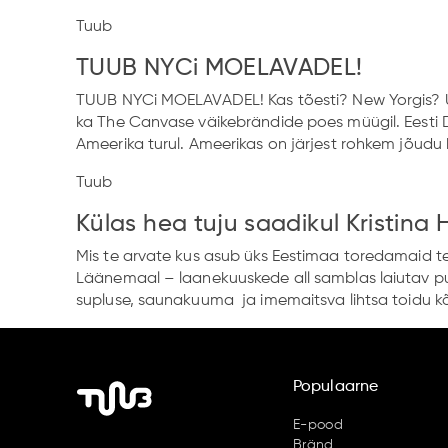
Tuub
TUUB NYCi MOELAVADEL!
TUUB NYCi MOELAVADEL! Kas tõesti? New Yorgis? Ü
ka The Canvase väikebrändide poes müügil. Eesti Disa
Ameerika turul. Ameerikas on järjest rohkem jõudu
Tuub
Külas hea tuju saadikul Kristina 
Mis te arvate kus asub üks Eestimaa toredamaid ter
Läänemaal – laanekuuskede all samblas laiutav puu
supluse, saunakuuma ja imemaitsva lihtsa toidu kõ
Populaarne
E-pood
Bränd