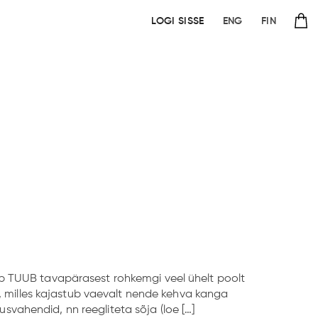
LOGI SISSE
ENG
FIN
eb TUUB tavapärasest rohkemgi veel ühelt poolt
a, milles kajastub vaevalt nende kehva kanga
usvahendid, nn reegliteta sõja (loe […]