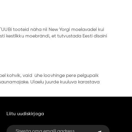
UUBi tooteid näha nii New Yorgi moelavadel kui
ti kestlikku moebrändi, et tutvustada Eesti disaini
obel kohvik, vaid ühe loovhinge pere pelgupaik
a saunamajake. Ulaelu juurde kuuluva karastava
Liitu uudiskirjaga