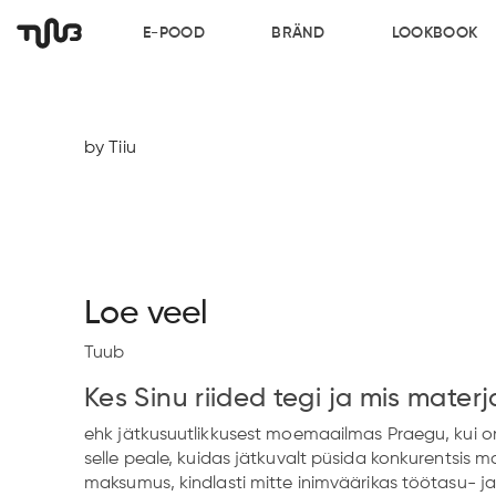
E-POOD
BRÄND
LOOKBOOK
by Tiiu
Loe veel
Tuub
Kes Sinu riided tegi ja mis materj
ehk jätkusuutlikkusest moemaailmas Praegu, kui o
selle peale, kuidas jätkuvalt püsida konkurentsis 
maksumus, kindlasti mitte inimväärikas töötasu- ja t