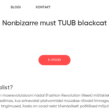
BLOGI
KONTAKT
Nonbizarre must TUUB blackcat
E-POOD
alist?
n moerevolutsiooni nädal (Fashion Revolution Week) mõtiskl
maailmas, kus erinevatel platvormidel müüakse rõivaid hinnag
ingimused, lisaks on osad neist tõenäoliselt poliitilised mõjut