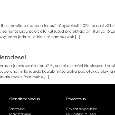
hes maailma moepealinnas? Tõepoolest! 2025. aastal võib T
inerite Liidu poolt ellu kutsutud projektiga on liitunud 16 Ees
 kogumas jätkusuutlikkus rõivamoes ehk […]
Herodesel
rasse ja mis seal toimub? Ei, see ei ole mõni Noblessneri no
põrand, mille juurde kuulub mitte üleliia pealetükkiv elu- j
rvale rääkis Postimehe […]
Klienditeenindus
Privaatsus
Saatmine
Privaatsuspoliitika
Tagastamine
Müügitingimused